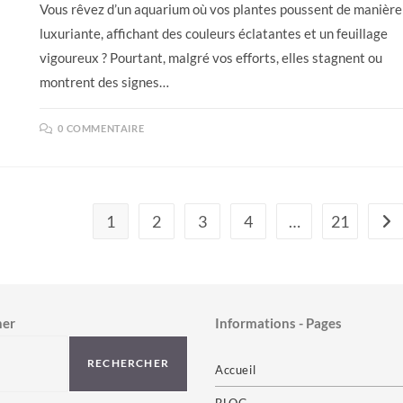
Vous rêvez d’un aquarium où vos plantes poussent de manière
luxuriante, affichant des couleurs éclatantes et un feuillage
vigoureux ? Pourtant, malgré vos efforts, elles stagnent ou
montrent des signes…
0 COMMENTAIRE
1
2
3
4
…
21
All
her
Informations - Pages
RECHERCHER
Accueil
BLOG