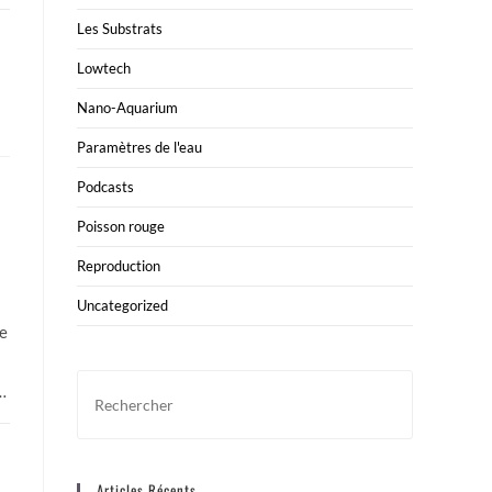
Les Substrats
Lowtech
Nano-Aquarium
Paramètres de l'eau
Podcasts
Poisson rouge
Reproduction
Uncategorized
de
Press
…
Escape
to
close
Articles Récents