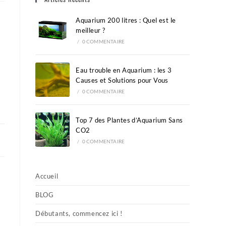
the
search
Aquarium 200 litres : Quel est le
panel.
meilleur ?
/
0 COMMENTAIRE
Eau trouble en Aquarium : les 3
Causes et Solutions pour Vous
/
0 COMMENTAIRE
Top 7 des Plantes d’Aquarium Sans
CO2
/
0 COMMENTAIRE
Accueil
BLOG
Débutants, commencez ici !