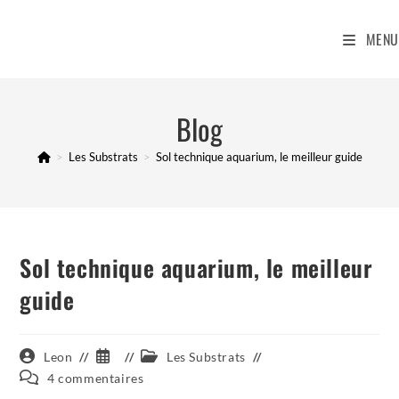
Skip
to
MENU
content
Blog
>
Les Substrats
>
Sol technique aquarium, le meilleur guide
Sol technique aquarium, le meilleur
guide
Auteur/autrice
Publication
Post
Leon
Les Substrats
de
publiée :
category:
Commentaires
4 commentaires
la
de