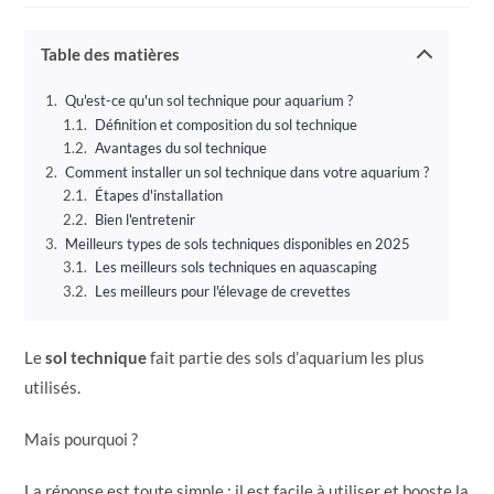
publication :
la
publication :
Table des matières
Qu'est-ce qu'un sol technique pour aquarium ?
Définition et composition du sol technique
Avantages du sol technique
Comment installer un sol technique dans votre aquarium ?
Étapes d'installation
Bien l'entretenir
Meilleurs types de sols techniques disponibles en 2025
Les meilleurs sols techniques en aquascaping
Les meilleurs pour l'élevage de crevettes
Le
sol technique
fait partie des sols d’aquarium les plus
utilisés.
Mais pourquoi ?
La réponse est toute simple : il est facile à utiliser et booste la