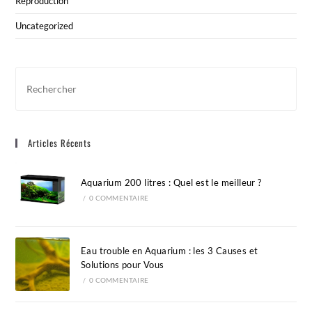
Reproduction
Uncategorized
Pre
Esc
to
clo
Articles Récents
the
sea
pan
Aquarium 200 litres : Quel est le meilleur ?
/
0 COMMENTAIRE
Eau trouble en Aquarium : les 3 Causes et
Solutions pour Vous
/
0 COMMENTAIRE