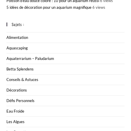
Poisson d’eau douce coloré : 10 pour un aquarium réussi
6 views
5 idées de décoration pour un aquarium magnifique
6 views
Sujets :
Alimentation
Aquascaping
Aquaterrarium – Paludarium
Betta Splendens
Conseils & Astuces
Décorations
Défis Personnels
Eau Froide
Les Algues