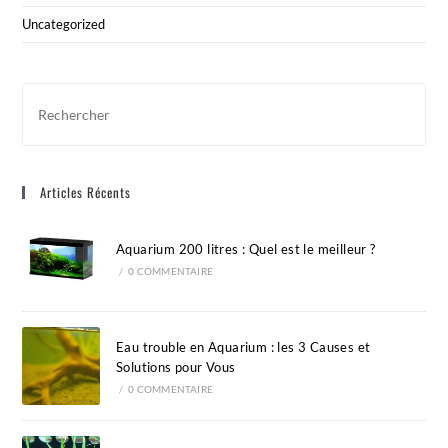
Uncategorized
Pre
Esc
to
clo
Articles Récents
the
sea
pan
Aquarium 200 litres : Quel est le meilleur ?
/
0 COMMENTAIRE
Eau trouble en Aquarium : les 3 Causes et
Solutions pour Vous
/
0 COMMENTAIRE