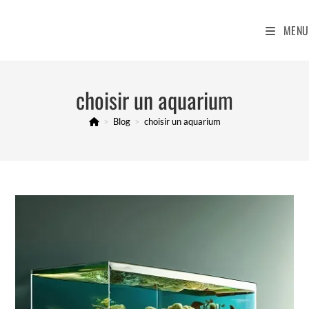
Skip
to
MENU
content
choisir un aquarium
>
Blog
>
choisir un aquarium