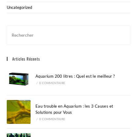
Uncategorized
Pre
Esc
to
clo
Articles Récents
the
sea
pan
Aquarium 200 litres : Quel est le meilleur ?
/
0 COMMENTAIRE
Eau trouble en Aquarium : les 3 Causes et
Solutions pour Vous
/
0 COMMENTAIRE