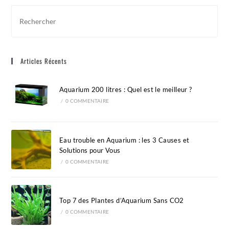
Pre
Esc
to
clo
Articles Récents
the
sea
pan
Aquarium 200 litres : Quel est le meilleur ?
/
0 COMMENTAIRE
Eau trouble en Aquarium : les 3 Causes et
Solutions pour Vous
/
0 COMMENTAIRE
Top 7 des Plantes d’Aquarium Sans CO2
/
0 COMMENTAIRE