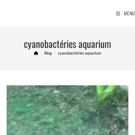
Skip
to
MENU
content
cyanobactéries aquarium
>
Blog
>
cyanobactéries aquarium