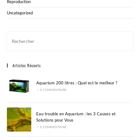
Reproduction
Uncategorized
Pre
Esc
to
clo
Articles Récents
the
sea
pan
Aquarium 200 litres : Quel est le meilleur ?
/
0 COMMENTAIRE
Eau trouble en Aquarium : les 3 Causes et
Solutions pour Vous
/
0 COMMENTAIRE