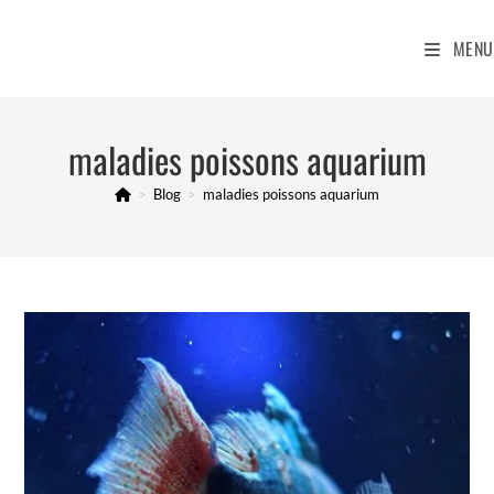
Skip
to
MENU
content
maladies poissons aquarium
>
Blog
>
maladies poissons aquarium