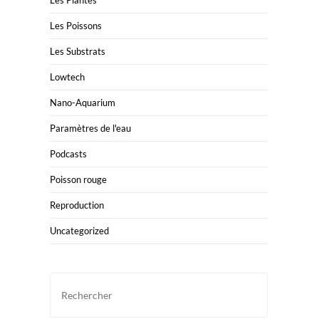
Les Plantes
Les Poissons
Les Substrats
Lowtech
Nano-Aquarium
Paramètres de l'eau
Podcasts
Poisson rouge
Reproduction
Uncategorized
Press
Escape
to