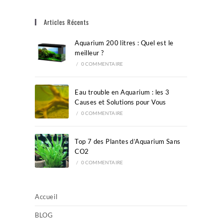
close
Articles Récents
the
search
Aquarium 200 litres : Quel est le
panel.
meilleur ?
/
0 COMMENTAIRE
Eau trouble en Aquarium : les 3
Causes et Solutions pour Vous
/
0 COMMENTAIRE
Top 7 des Plantes d’Aquarium Sans
CO2
/
0 COMMENTAIRE
Accueil
BLOG