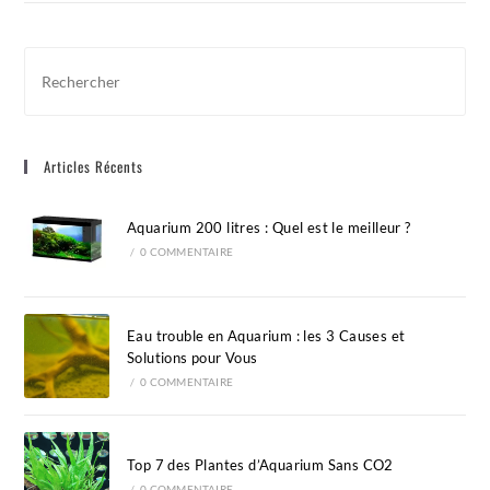
Pre
Esc
to
clo
Articles Récents
the
sea
pan
Aquarium 200 litres : Quel est le meilleur ?
/
0 COMMENTAIRE
Eau trouble en Aquarium : les 3 Causes et
Solutions pour Vous
/
0 COMMENTAIRE
Top 7 des Plantes d’Aquarium Sans CO2
/
0 COMMENTAIRE