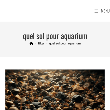
Skip
to
MENU
content
quel sol pour aquarium
>
Blog
>
quel sol pour aquarium