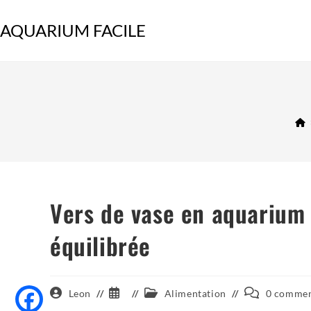
Skip
to
AQUARIUM FACILE
content
Vers de vase en aquarium 
équilibrée
Auteur/autrice
Publication
Post
Commentaire
Leon
Alimentation
0 commen
de
publiée :
category:
de