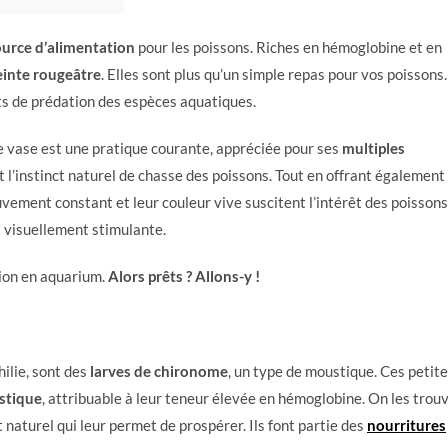
urce d’alimentation
pour les poissons. Riches en hémoglobine et en
einte rougeâtre
. Elles sont plus qu’un simple repas pour vos poissons.
cts de prédation des espèces aquatiques.
 de vase est une pratique courante, appréciée pour ses
multiples
t l’instinct naturel de chasse des poissons. Tout en offrant également
vement constant et leur couleur vive suscitent l’intérêt des poissons
i visuellement stimulante.
tion en aquarium.
Alors prêts ? Allons-y !
ilie, sont des
larves de
chironome
, un type de moustique. Ces petit
istique
, attribuable à leur teneur élevée en hémoglobine. On les trou
t naturel qui leur permet de prospérer. Ils font partie des
nourritures