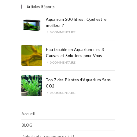
Articles Récents
the
search
Aquarium 200 litres : Quel est le
panel.
meilleur ?
/
0 COMMENTAIRE
Eau trouble en Aquarium : les 3
Causes et Solutions pour Vous
/
0 COMMENTAIRE
Top 7 des Plantes d’Aquarium Sans
CO2
/
0 COMMENTAIRE
Accueil
BLOG
s
Débutants, commencez ici !