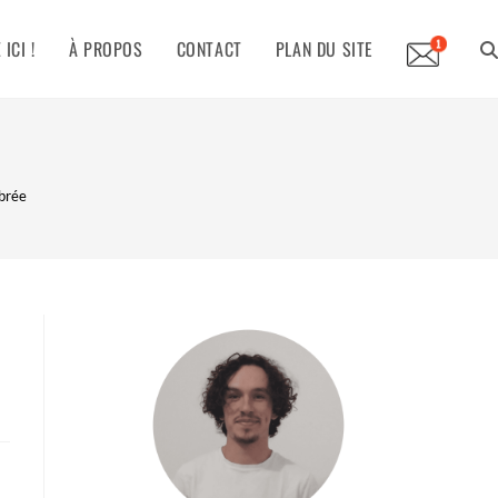
ICI !
À PROPOS
CONTACT
PLAN DU SITE
TO
WE
ibrée
SE