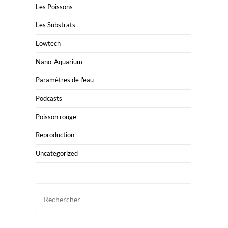
Les Poissons
Les Substrats
Lowtech
Nano-Aquarium
Paramètres de l'eau
Podcasts
Poisson rouge
Reproduction
Uncategorized
Press
Escape
to
close