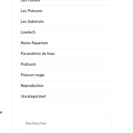
Les Plantes
Les Poissons
Les Substrats
Lowtech
Nano-Aquarium
Paramètres de l'eau
t
Podcasts
Poisson rouge
Reproduction
Uncategorized
ge
Press
Escape
to