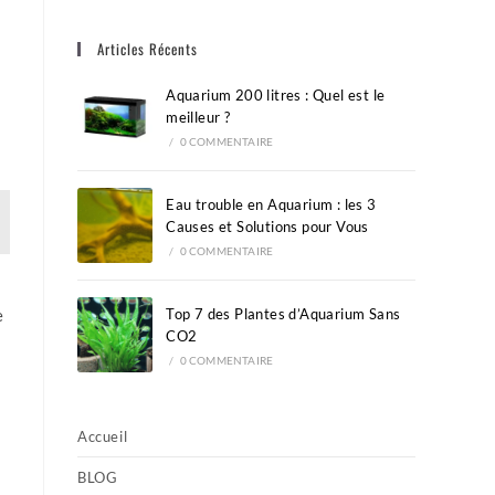
close
Articles Récents
the
search
Aquarium 200 litres : Quel est le
panel.
meilleur ?
/
0 COMMENTAIRE
Eau trouble en Aquarium : les 3
Causes et Solutions pour Vous
/
0 COMMENTAIRE
e
Top 7 des Plantes d’Aquarium Sans
CO2
/
0 COMMENTAIRE
Accueil
BLOG