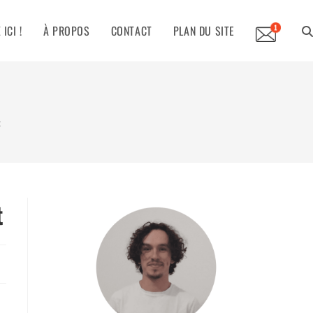
ICI !
À PROPOS
CONTACT
PLAN DU SITE
TO
WE
t
SE
t