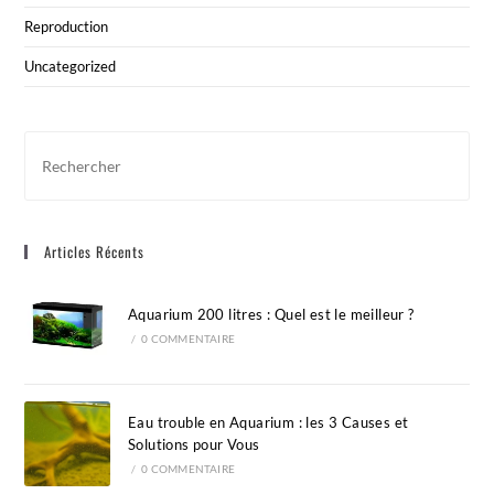
Reproduction
Uncategorized
Pre
Esc
to
clo
Articles Récents
the
sea
pan
Aquarium 200 litres : Quel est le meilleur ?
/
0 COMMENTAIRE
Eau trouble en Aquarium : les 3 Causes et
Solutions pour Vous
/
0 COMMENTAIRE