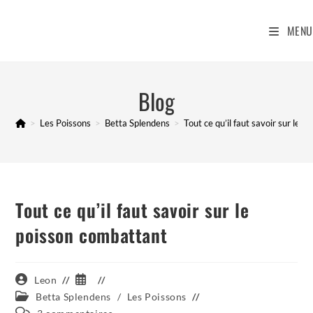
Skip
to
MENU
content
Blog
>
Les Poissons
>
Betta Splendens
>
Tout ce qu’il faut savoir sur le 
Tout ce qu’il faut savoir sur le
poisson combattant
Auteur/autrice
Publication
Leon
de
publiée :
Post
Betta Splendens
/
Les Poissons
la
category:
Commentaires