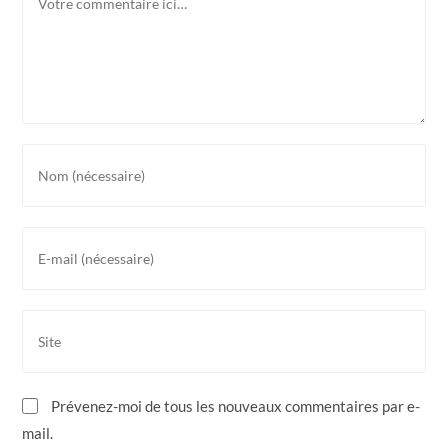
Enter
your
name
or
Enter
username
your
to
email
comment
address
Saisir
to
l’URL
comment
de
votre
Prévenez-moi de tous les nouveaux commentaires par e-
site
mail.
(facultatif)