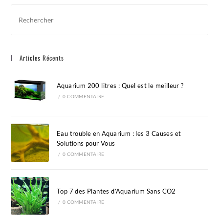
Pre
Esc
to
clo
Articles Récents
the
sea
pan
Aquarium 200 litres : Quel est le meilleur ?
/
0 COMMENTAIRE
Eau trouble en Aquarium : les 3 Causes et
Solutions pour Vous
/
0 COMMENTAIRE
Top 7 des Plantes d’Aquarium Sans CO2
/
0 COMMENTAIRE