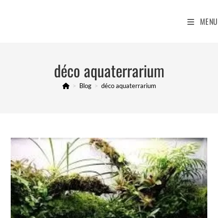
Skip
to
MENU
content
déco aquaterrarium
>
Blog
>
déco aquaterrarium