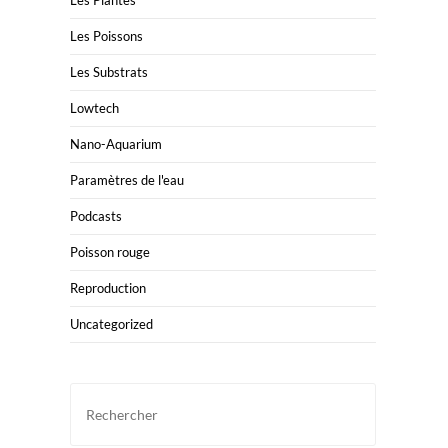
Les Plantes
Les Poissons
Les Substrats
Lowtech
Nano-Aquarium
Paramètres de l'eau
Podcasts
Poisson rouge
Reproduction
Uncategorized
Press
Escape
to