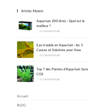
close
Articles Récents
the
search
Aquarium 200 litres : Quel est le
panel.
meilleur ?
/
0 COMMENTAIRE
Eau trouble en Aquarium : les 3
Causes et Solutions pour Vous
/
0 COMMENTAIRE
Top 7 des Plantes d’Aquarium Sans
CO2
/
0 COMMENTAIRE
Accueil
BLOG