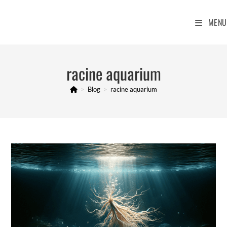
Skip
to
MENU
content
racine aquarium
>
Blog
>
racine aquarium