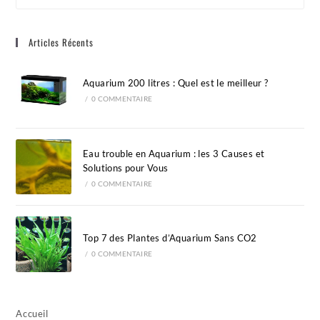
to
clo
Articles Récents
the
sea
pan
Aquarium 200 litres : Quel est le meilleur ?
/
0 COMMENTAIRE
Eau trouble en Aquarium : les 3 Causes et
Solutions pour Vous
/
0 COMMENTAIRE
Top 7 des Plantes d’Aquarium Sans CO2
/
0 COMMENTAIRE
Accueil