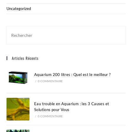
Uncategorized
Pre
Esc
to
clo
Articles Récents
the
sea
pan
Aquarium 200 litres : Quel est le meilleur ?
/
0 COMMENTAIRE
Eau trouble en Aquarium : les 3 Causes et
Solutions pour Vous
/
0 COMMENTAIRE