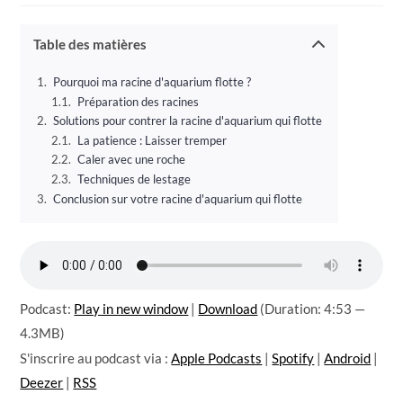
publication :
la
publication :
Table des matières
Pourquoi ma racine d'aquarium flotte ?
Préparation des racines
Solutions pour contrer la racine d'aquarium qui flotte
La patience : Laisser tremper
Caler avec une roche
Techniques de lestage
Conclusion sur votre racine d'aquarium qui flotte
Podcast:
Play in new window
|
Download
(Duration: 4:53 —
4.3MB)
S'inscrire au podcast via :
Apple Podcasts
|
Spotify
|
Android
|
Deezer
|
RSS