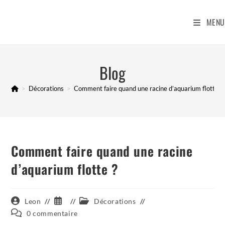
Skip
to
MENU
content
Blog
>
Décorations
>
Comment faire quand une racine d’aquarium flotte ?
Comment faire quand une racine
d’aquarium flotte ?
Auteur/autrice
Publication
Post
Leon
Décorations
de
publiée :
category:
Commentaires
0 commentaire
la
de