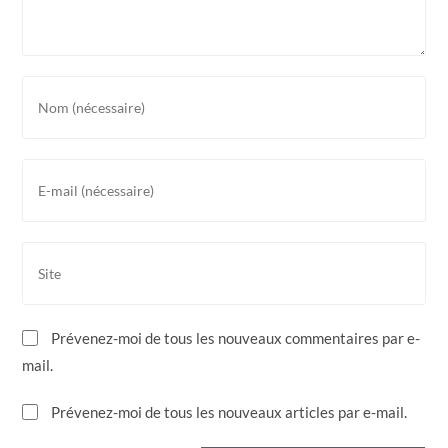
Enter
your
name
or
Enter
username
your
to
email
comment
address
Saisir
to
l’URL
comment
de
votre
Prévenez-moi de tous les nouveaux commentaires par e-
site
mail.
(facultatif)
Prévenez-moi de tous les nouveaux articles par e-mail.