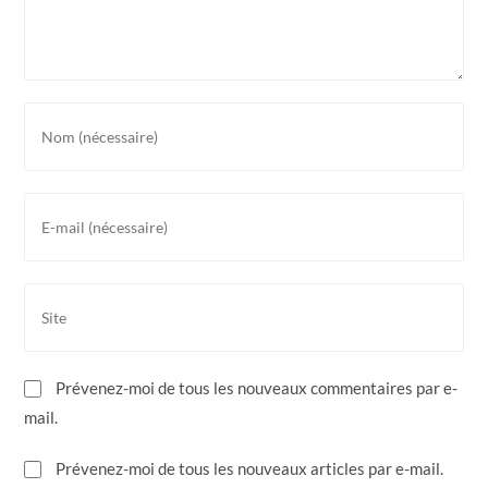
Enter
your
name
or
Enter
username
your
to
email
comment
address
Saisir
to
l’URL
comment
de
votre
Prévenez-moi de tous les nouveaux commentaires par e-
site
mail.
(facultatif)
Prévenez-moi de tous les nouveaux articles par e-mail.