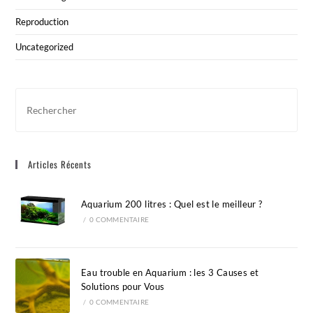
Reproduction
Uncategorized
Pre
Esc
to
clo
Articles Récents
the
sea
pan
Aquarium 200 litres : Quel est le meilleur ?
/
0 COMMENTAIRE
Eau trouble en Aquarium : les 3 Causes et
Solutions pour Vous
/
0 COMMENTAIRE