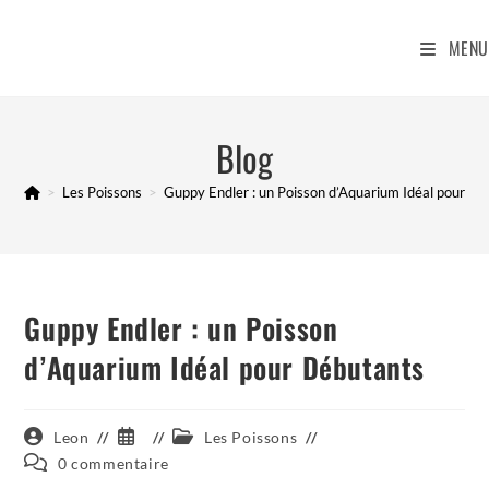
Skip
to
MENU
content
Blog
>
Les Poissons
>
Guppy Endler : un Poisson d’Aquarium Idéal pour D
Guppy Endler : un Poisson
d’Aquarium Idéal pour Débutants
Auteur/autrice
Publication
Post
Leon
Les Poissons
de
publiée :
category:
Commentaires
0 commentaire
la
de