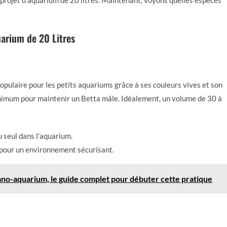
 projet d’aquarium de 20 litres. Maintenant, voyons quelles espèces
uarium de 20 Litres
opulaire pour les petits aquariums grâce à ses couleurs vives et son
minimum pour maintenir un Betta mâle. Idéalement, un volume de 30 à
u seul dans l’aquarium.
pour un environnement sécurisant.
no-aquarium, le guide complet pour débuter cette pratique