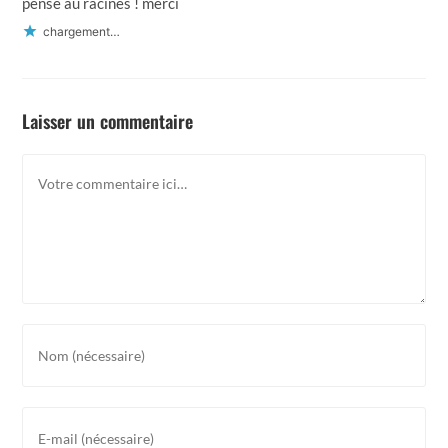
pensé au racines ! merci
chargement…
Laisser un commentaire
Comment
Enter
your
name
or
Enter
username
your