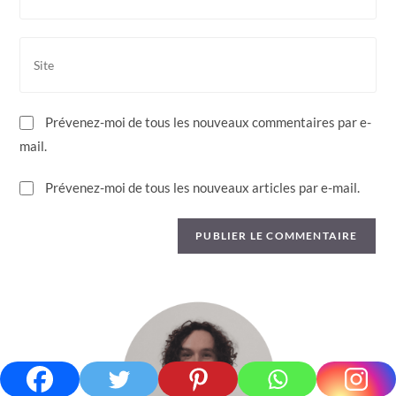
to
email
comment
address
Saisir
to
l’URL
comment
de
votre
Prévenez-moi de tous les nouveaux commentaires par e-
site
mail.
(facultatif)
Prévenez-moi de tous les nouveaux articles par e-mail.