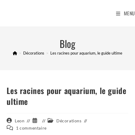
Skip
to
MENU
content
Blog
>
Décorations
>
Les racines pour aquarium, le guide ultime
Les racines pour aquarium, le guide
ultime
Auteur/autrice
Publication
Post
Leon
Décorations
de
publiée :
category:
Commentaires
1 commentaire
la
de